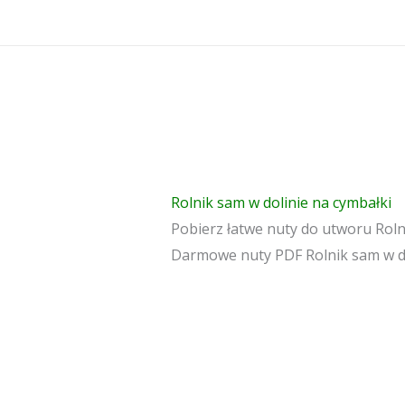
Przejdź
do
treści
Rolnik sam w dolinie na cymbałki
Pobierz łatwe nuty do utworu Roln
Darmowe nuty PDF Rolnik sam w do