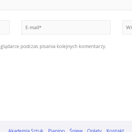
E-
Witr
mail*
inte
eglądarce podczas pisania kolejnych komentarzy.
Akademia Sztuk
Pianino
Śpiew
Opłaty
Kontakt