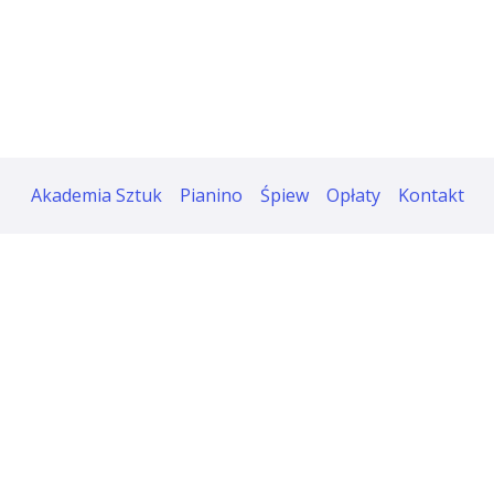
Akademia Sztuk
Pianino
Śpiew
Opłaty
Kontakt