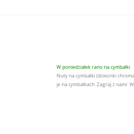
Przejdź
do
treści
W poniedziałek rano na cymbałki
Nuty na cymbałki (dzwonki chromat
je na cymbałkach. Zagraj z nami W