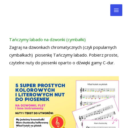
Przejdź
Mai
do
Men
treści
Tańczymy labado na dzwonki (cymbałki)
Zagraj na dzwonkach chromatycznych (czyli popularnych
cymbałkach) piosenkę Tańczymy labado. Pobierz proste,
czytelne nuty do piosenki oparto o dźwięki gamy C-dur.