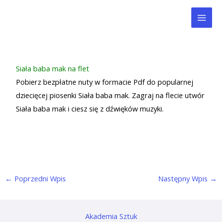
Przejdź
Mai
do
Men
treści
Siała baba mak na flet
Pobierz bezpłatne nuty w formacie Pdf do popularnej
dziecięcej piosenki Siała baba mak. Zagraj na flecie utwór
Siała baba mak i ciesz się z dźwięków muzyki.
←
Poprzedni Wpis
Następny Wpis
→
Akademia Sztuk