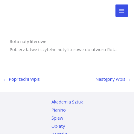
Przejdź
Mai
do
Men
treści
Rota nuty literowe
Pobierz łatwe i czytelne nuty literowe do utworu Rota.
←
Poprzedni Wpis
Następny Wpis
→
Akademia Sztuk
Pianino
Śpiew
Opłaty