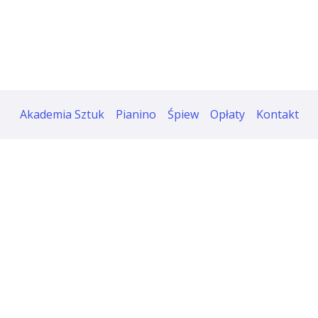
Akademia Sztuk
Pianino
Śpiew
Opłaty
Kontakt