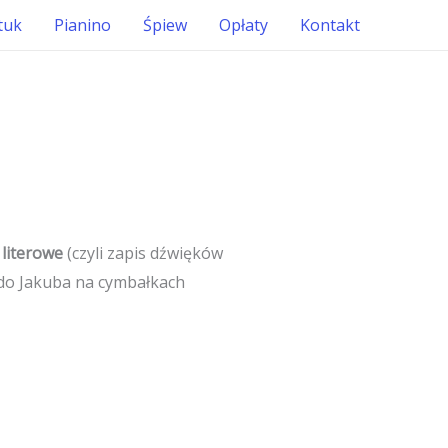
tuk
Pianino
Śpiew
Opłaty
Kontakt
 literowe
(czyli zapis dźwięków
a do Jakuba na cymbałkach