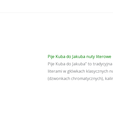
Przejdź
do
treści
Pije Kuba do Jakuba nuty literowe
Pije Kuba do Jakuba” to tradycyjna
literami w główkach klasycznych nu
(dzwonkach chromatycznych), kalim