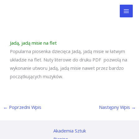
Przejdź
Mai
do
Men
treści
Jadą, jadą misie na flet
Popularna piosenka dziecięca Jadą, jadą misie w łatwym
układzie na flet. Nuty literowe do druku PDF pozwolą na
wykonanie utworu Jadą, jadą misie nawet przez bardzo
początkujących muzyków.
←
Poprzedni Wpis
Następny Wpis
→
Akademia Sztuk