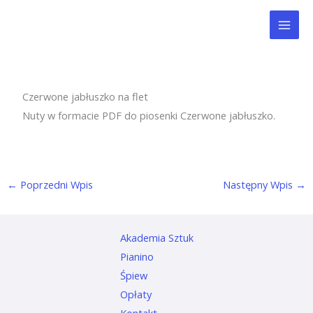
Przejdź
Mai
do
Men
treści
Czerwone jabłuszko na flet
Nuty w formacie PDF do piosenki Czerwone jabłuszko.
←
Poprzedni Wpis
Następny Wpis
→
Akademia Sztuk
Pianino
Śpiew
Opłaty